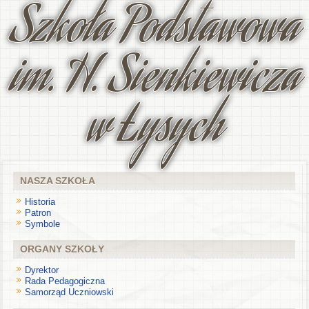
Szkoła Podstawowa
im. H. Sienkiewicza
w Łysych
NASZA SZKOŁA
Historia
Patron
Symbole
ORGANY SZKOŁY
Dyrektor
Rada Pedagogiczna
Samorząd Uczniowski