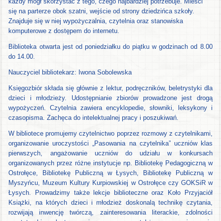
każdy mógł skorzystać z tego, czego najbardziej potrzebuje. Mieści
się na parterze obok szatni, wejście od strony dziedzińca szkoły.
Znajduje się w niej wypożyczalnia, czytelnia oraz stanowiska
komputerowe z dostępem do internetu.
Biblioteka otwarta jest od poniedziałku do piątku w godzinach od 8.00
do 14.00.
Nauczyciel bibliotekarz: Iwona Sobolewska
Księgozbiór składa się głównie z lektur, podręczników, beletrystyki dla
dzieci i młodzieży. Udostępnianie zbiorów prowadzone jest drogą
wypożyczeń. Czytelnia zawiera encyklopedie, słowniki, leksykony i
czasopisma. Zachęca do intelektualnej pracy i poszukiwań.
W bibliotece promujemy czytelnictwo poprzez rozmowy z czytelnikami,
organizowanie uroczystości „Pasowania na czytelnika” uczniów klas
pierwszych, angażowanie uczniów do udziału w konkursach
organizowanych przez różne instytucje np. Bibliotekę Pedagogiczną w
Ostrołęce, Bibliotekę Publiczną w Łysych, Bibliotekę Publiczną w
Myszyńcu, Muzeum Kultury Kurpiowskiej w Ostrołęce czy GOKSiR w
Łysych. Prowadzimy także lekcje biblioteczne oraz Koło Przyjaciół
Książki, na których dzieci i młodzież doskonalą technikę czytania,
rozwijają inwencję twórczą, zainteresowania literackie, zdolności